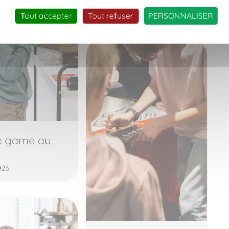
14 août 2026
Tout accepter
Tout refuser
PERSONNALISER
e game au
026