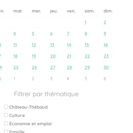
un.
mar.
mer.
jeu.
ven.
sam.
dim.
1
2
4
5
6
7
8
9
0
11
12
13
14
15
16
7
18
19
20
21
22
23
4
25
26
27
28
29
30
1
1
2
3
4
5
6
Filtrer par thématique
Château-Thébaud
Culture
Économie et emploi
Famille