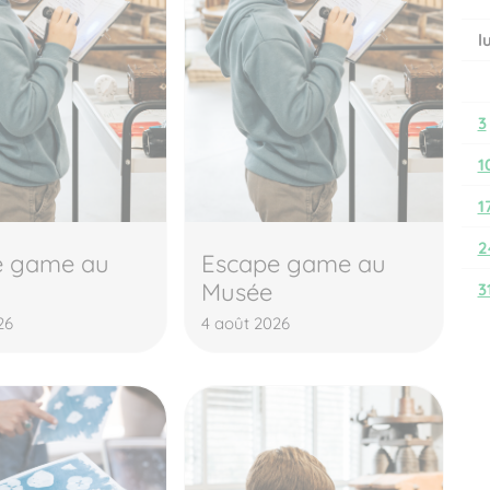
l
3
1
1
2
e game au
Escape game au
Musée
3
26
4 août 2026