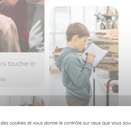
rs touche-à-
026
Escape game au
se des cookies et vous donne le contrôle sur ceux que vous sou
Musée