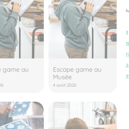
l
3
1
1
2
e game au
Escape game au
Musée
3
26
4 août 2026