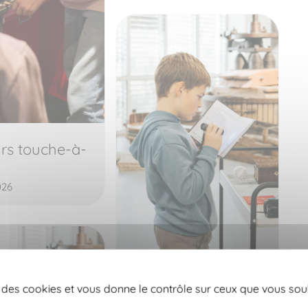
rs touche-à-
026
Escape game au
se des cookies et vous donne le contrôle sur ceux que vous sou
Musée