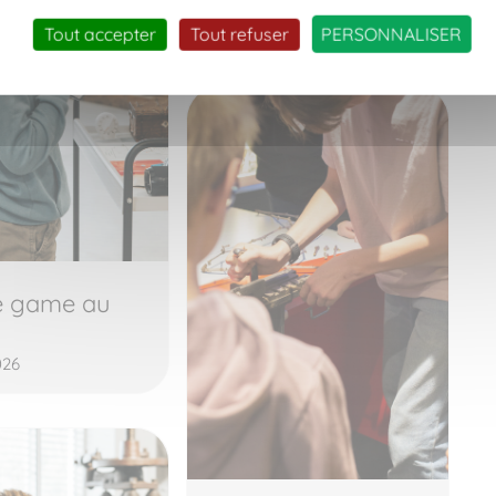
14 août 2026
Tout accepter
Tout refuser
PERSONNALISER
e game au
026