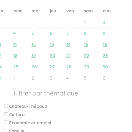
un.
mar.
mer.
jeu.
ven.
sam.
dim.
1
2
4
5
6
7
8
9
0
11
12
13
14
15
16
7
18
19
20
21
22
23
4
25
26
27
28
29
30
1
1
2
3
4
5
6
Filtrer par thématique
Château-Thébaud
Culture
Économie et emploi
Famille