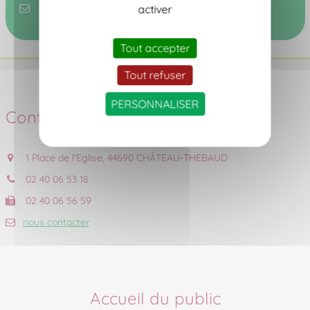
actio-seniors@chateau-thebaud.fr
activer
Tout accepter
Tout refuser
PERSONNALISER
Contact
1 Place de l'Eglise, 44690 CHÂTEAU-THEBAUD
02 40 06 53 18
02 40 06 56 59
nous contacter
Accueil du public