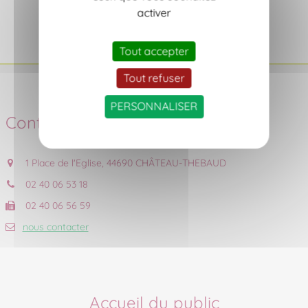
activer
Tout accepter
Tout refuser
PERSONNALISER
Contact
1 Place de l'Eglise, 44690 CHÂTEAU-THEBAUD
02 40 06 53 18
02 40 06 56 59
nous contacter
Accueil du public