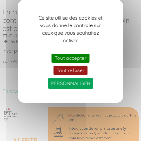
La campagne 2026 de lutte collective
Ce site utilise des cookies et
contre la chenille processionnaire du pin
vous donne le contrôle sur
est ouverte !
ceux que vous souhaitez
21/07/2026
activer
Vie locale,
Habitat et urbanisme
Inscription du 15 juin au 15 septembre
Tout accepter
sur www.polleniz.fr
Tout refuser
PERSONNALISER
En savoir +