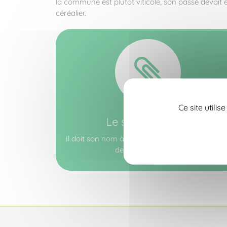
la commune est plutôt viticole, son passé devait 
céréalier.
Ce site utili
Le saviez-vous ?
Il doit son nom à M. Chupin, meunier, à l’origin
de sa construction.