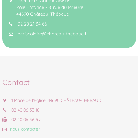
Directrice : Annick GRELET
Pôle Enfance - 8, rue du Prieuré
44690 Château-Thébaud
02 28 21 34 66
periscolaire@chateau-thebaud.fr
Contact
1 Place de l'Eglise, 44690 CHÂTEAU-THEBAUD
02 40 06 53 18
02 40 06 56 59
nous contacter