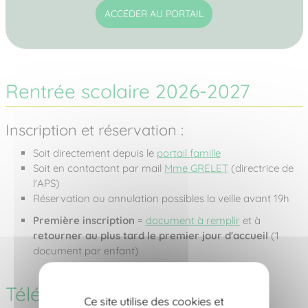
ACCÉDER AU PORTAIL
Rentrée scolaire 2026-2027
Inscription et réservation :
Soit directement depuis le
portail famille
Soit en contactant par mail
Mme GRELET
(directrice de
l'APS)
Réservation ou annulation possibles la veille avant 19h
Première inscription
=
document à remplir
et à
retourner au plus tard le premier jour d'accueil
(1
document par enfant)
Téléchargements
Ce site utilise des cookies et