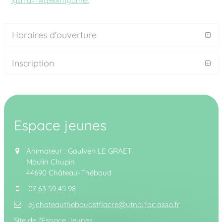
igshid=1wq9kkhtydmet
Horaires d'ouverture
Inscription
Espace jeunes
Animateur : Goulven LE GRAET
Moulin Chupin
44690 Château-Thébaud
07 63 59 45 98
ej.chateauthebaudstfiacre@utno.ifac.asso.fr
Site de l'Espace Jeunes