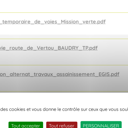
temporaire_de_voies_Mission_verte.pdf
vie_route_de_Vertou_BAUDRY_TP.pdf
on_alternat_travaux_assainissement_EGIS.pdf
se des cookies et vous donne le contrôle sur ceux que vous sou
Tout accepter
Tout refuser
PERSONNALISER
up