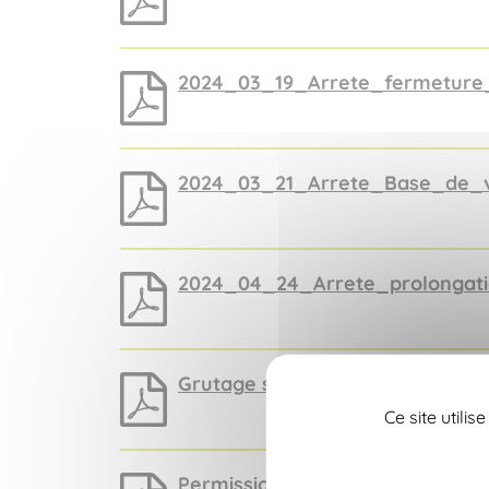
2024_03_19_Arrete_fermeture_
2024_03_21_Arrete_Base_de_
2024_04_24_Arrete_prolongati
Grutage site mairie
Ce site utili
Permission voirie 2 rte Huche Lo