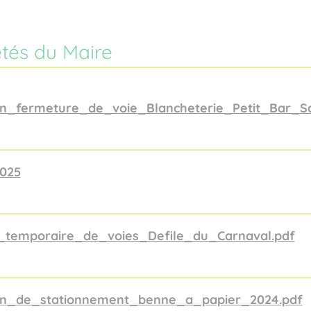
êtés du Maire
on_fermeture_de_voie_Blancheterie_Petit_Bar_S
2025
temporaire_de_voies_Defile_du_Carnaval.pdf
on_de_stationnement_benne_a_papier_2024.pdf