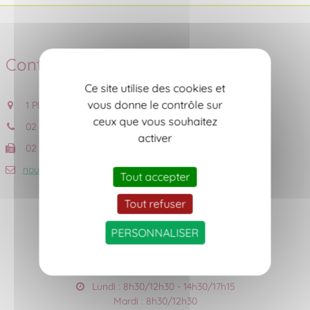
Contact
Ce site utilise des cookies et
vous donne le contrôle sur
1 Place de l'Eglise, 44690 CHÂTEAU-THEBAUD
ceux que vous souhaitez
02 40 06 53 18
activer
02 40 06 56 59
nous contacter
Tout accepter
Tout refuser
PERSONNALISER
Accueil du public
Lundi : 8h30/12h30 - 14h30/17h15
Mardi : 8h30/12h30