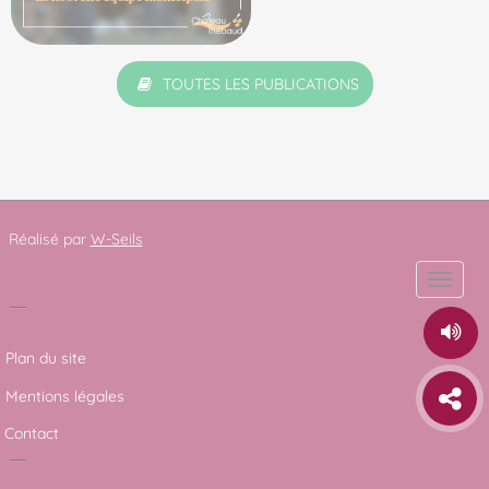
TOUTES LES PUBLICATIONS
Réalisé par
W-Seils
Toggle
naviga
Plan du site
Mentions légales
Contact