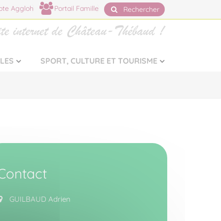
te Aggloh
Portail Famille
Rechercher
LLES
SPORT, CULTURE ET TOURISME
Contact
GUILBAUD Adrien