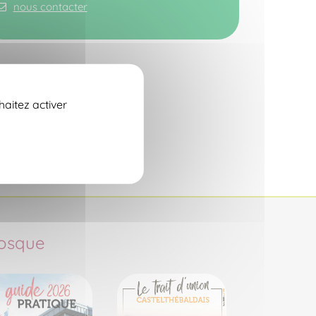
nous contacter
haitez activer
osque