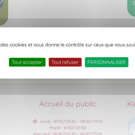
se des cookies et vous donne le contrôle sur ceux que vous sou
Tout accepter
Tout refuser
PERSONNALISER
RETOUR
Accueil du public
Ki
Lundi : 8h30/12h30 - 14h30/17h15
Mardi : 8h30/12h30
Mercredi : 8h30/12h30 - 14h30/17h15