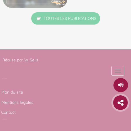
TOUTES LES PUBLICATIONS
Réalisé par
W-Seils
Toggle
naviga
Plan du site
Mentions légales
Contact