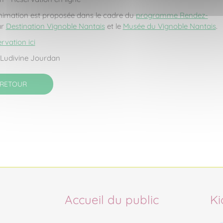
nimation est proposée dans le cadre du
programme Rendez-
ar
Destination Vignoble Nantais
et le
Musée du Vignoble Nantais
.
rvation ici
Ludivine Jourdan
RETOUR
Accueil du public
Ki