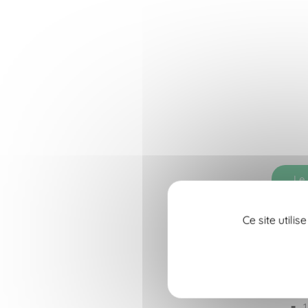
Le
2
juil.
Ce site utili
202
D
F
1