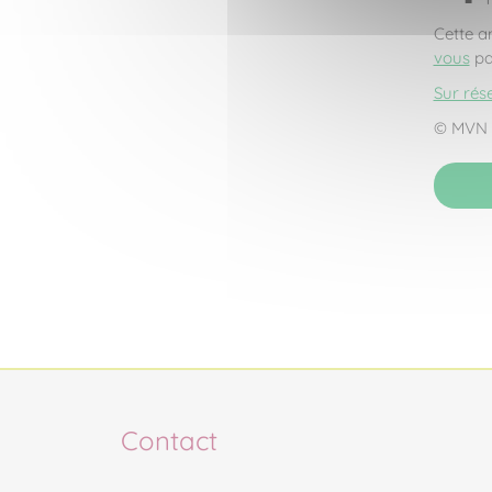
Cette a
vous
p
Sur rése
© MVN 
Contact