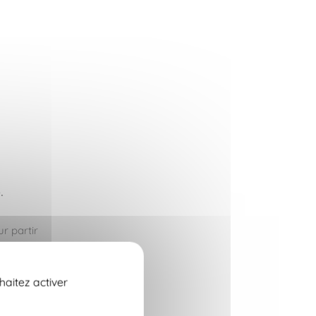
.
ur partir
haitez activer