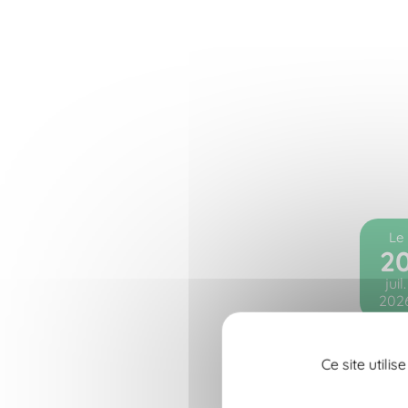
Le
2
juil.
202
Ce site utili
D
F
1