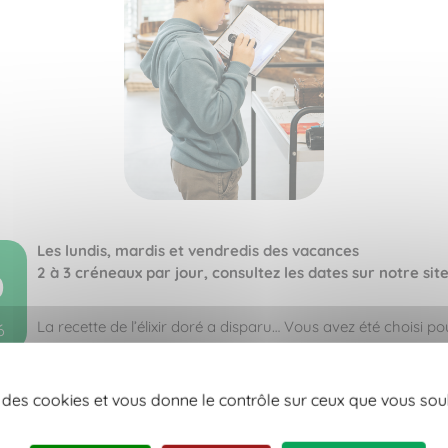
Les lundis, mardis et vendredis des vacances
2 à 3 créneaux par jour, consultez les dates sur notre site
0
La recette de l’élixir doré a disparu… Vous avez été choisi po
6
à sa recherche et élucider les secrets du vignoble nantais.
Réussirez-vous à résoudre toutes les énigmes ?
se des cookies et vous donne le contrôle sur ceux que vous sou
ès 8 ans (accompagnant obligatoire)
orfait 25€/équipe (2 à 5 joueurs)
h - Réservation en ligne