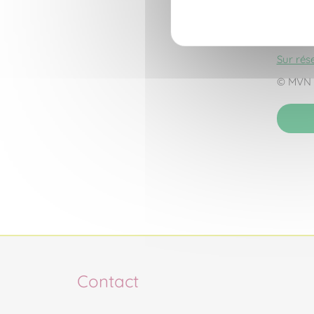
Cette a
vous
p
Sur rése
© MVN 
Contact