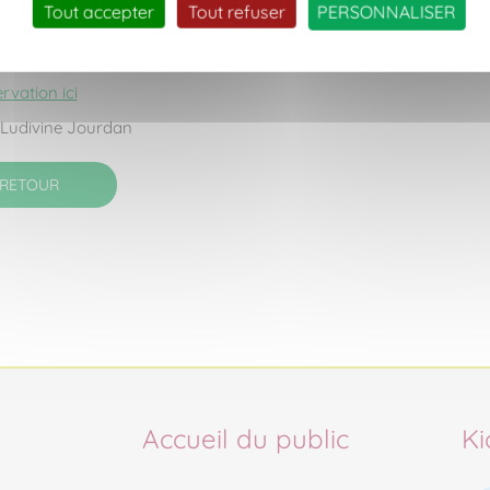
Tout accepter
Tout refuser
PERSONNALISER
nimation est proposée dans le cadre du
programme Rendez-
ar
Destination Vignoble Nantais
et le
Musée du Vignoble Nantais
.
rvation ici
Ludivine Jourdan
RETOUR
Accueil du public
Ki