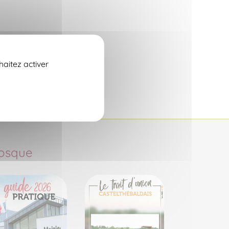
haitez activer
osque