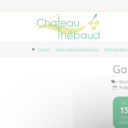
Panneau de gestion des cookies
Accueil
Sport, culture et tourisme
Agenda des m
Ga
>
Sport
PUBL
Le
1
juin
202