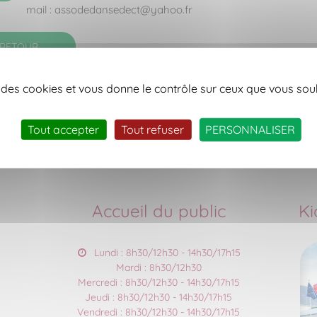
mail : assodedansedect@yahoo.fr
RETOUR
se des cookies et vous donne le contrôle sur ceux que vous sou
Tout accepter
Tout refuser
PERSONNALISER
Accueil du public
Ki
Lundi : 8h30/12h30 - 14h30/17h15
Mardi : 8h30/12h30
Mercredi : 8h30/12h30 - 14h30/17h15
Jeudi : 8h30/12h30 - 14h30/17h15
Vendredi : 8h30/12h30 - 14h30/17h15