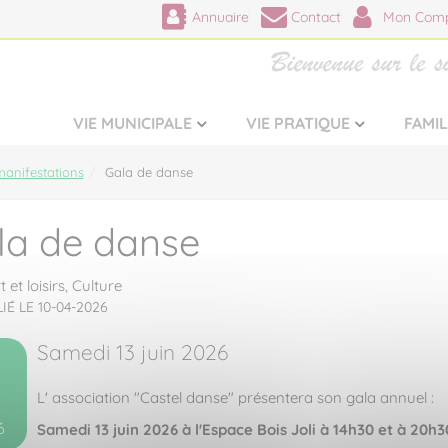
Annuaire
Contact
Mon Comp
VIE MUNICIPALE
VIE PRATIQUE
FAMI
anifestations
Gala de danse
la de danse
 et loisirs,
Culture
IÉ LE 10-04-2026
Samedi 13 juin 2026
3
L' association "Castel danse" présentera son gala annuel :
6
Samedi 13 juin 2026 à l'Espace Bois Joli à 14h30 et à 20h3